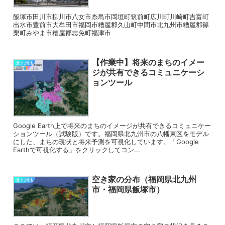
飯塚市田川市柳川市八女市糸島市岡垣町筑前町広川町川崎町吉富町
出水市豊前市大牟田市福岡市糟屋郡久山町中間市北九州市糟屋郡篠
栗町みやま市糟屋郡志免町福津市
【作業中】将来のまちのイメー
北九州市
ジが共有できるコミュニケーシ
ョンツール
Google Earth上で将来のまちのイメージが共有できるコミュニケー
ションツール（試験版）です。福岡県北九州市の八幡東区をモデル
にした、まちの現状と将来予測を可視化しています。「Google
Earthで可視化する」をクリックしてコン...
空き家の分布（福岡県北九州
北九州市
市・福岡県飯塚市）