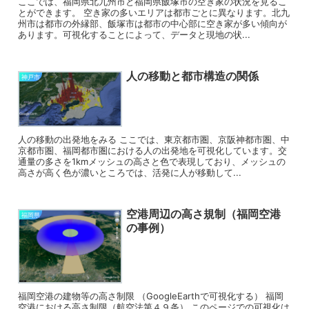
ここでは、福岡県北九州市と福岡県飯塚市の空き家の状況を見るこ
とができます。 空き家の多いエリアは都市ごとに異なります。北九
州市は都市の外縁部、飯塚市は都市の中心部に空き家が多い傾向が
あります。可視化することによって、データと現地の状...
人の移動と都市構造の関係
神戸市
人の移動の出発地をみる ここでは、東京都市圏、京阪神都市圏、中
京都市圏、福岡都市圏における人の出発地を可視化しています。交
通量の多さを1kmメッシュの高さと色で表現しており、メッシュの
高さが高く色が濃いところでは、活発に人が移動して...
空港周辺の高さ規制（福岡空港
福岡県
の事例）
福岡空港の建物等の高さ制限 （GoogleEarthで可視化する） 福岡
空港における高さ制限（航空法第４９条） このページでの可視化は