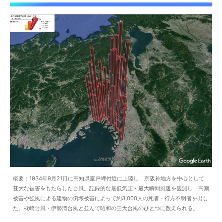
概要：1934年9月21日に高知県室戸岬付近に上陸し、京阪神地方を中心として
甚大な被害をもたらした台風。記録的な最低気圧・最大瞬間風速を観測し、高潮
被害や強風による建物の倒壊被害によって約3,000人の死者・行方不明者を出し
た。枕崎台風・伊勢湾台風と並んで昭和の三大台風のひとつに数えられる。