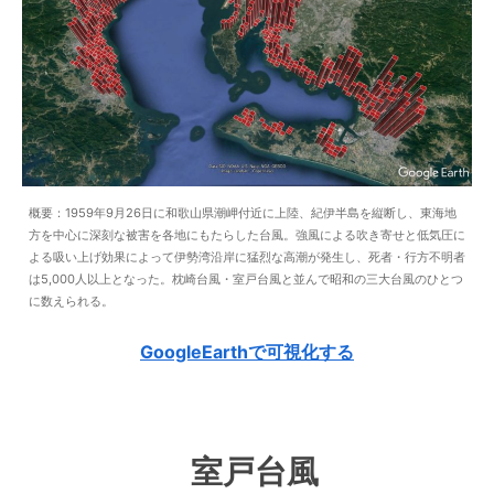
概要：1959年9月26日に和歌山県潮岬付近に上陸、紀伊半島を縦断し、東海地
方を中心に深刻な被害を各地にもたらした台風。強風による吹き寄せと低気圧に
よる吸い上げ効果によって伊勢湾沿岸に猛烈な高潮が発生し、死者・行方不明者
は5,000人以上となった。枕崎台風・室戸台風と並んで昭和の三大台風のひとつ
に数えられる。
GoogleEarthで可視化する
室戸台風