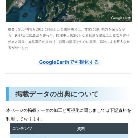
概要：2004年8月28日に発生した台風第18号は、非常に強い勢力を保ちなが
ら、9月7日に広島県を襲った。観測史上第3位となる猛烈な暴風による吹き寄せ
効果と高波、異常潮位が加わり、西部の沿岸を中心に高潮、高波による甚大な被
害が発生した。
GoogleEarthで可視化する
掲載データの出典について
本ページの掲載データの加工と可視化に関しましては下記資料を
利用しております。
コンテンツ
資料