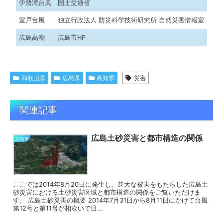
伊勢湾台風
国土交通省
室戸台風
独立行政法人 防災科学技術研究所 自然災害情報室
広島高潮
広島市HP
和歌山県
広島県
高知県
災害
関連記事
広島土砂災害と都市構造の関係
広島県
ここでは2014年8月20日に発生し、甚大な被害をもたらした広島土
砂災害における土砂災害区域と都市構造の関係をご覧いただけま
す。 広島土砂災害の概要 2014年7月31日から8月11日にかけて台風
第12号と第11号が相次いで日...