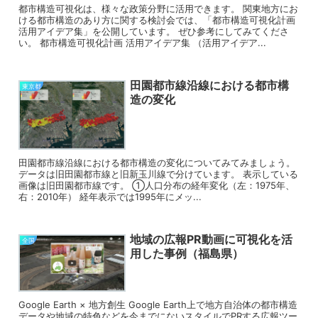
都市構造可視化は、様々な政策分野に活用できます。 関東地方にお
ける都市構造のあり方に関する検討会では、「都市構造可視化計画
活用アイデア集」を公開しています。 ぜひ参考にしてみてくださ
い。 都市構造可視化計画 活用アイデア集 （活用アイデア...
田園都市線沿線における都市構
東京都
造の変化
田園都市線沿線における都市構造の変化についてみてみましょう。
データは旧田園都市線と旧新玉川線で分けています。 表示している
画像は旧田園都市線です。 ①人口分布の経年変化（左：1975年、
右：2010年） 経年表示では1995年にメッ...
地域の広報PR動画に可視化を活
全国
用した事例（福島県）
Google Earth × 地方創生 Google Earth上で地方自治体の都市構造
データや地域の特色などを今までにないスタイルでPRする広報ツー