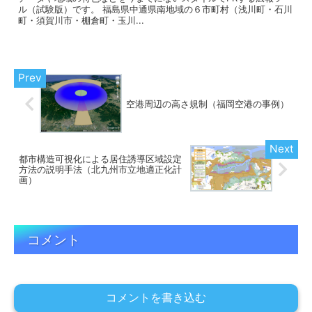
ル（試験版）です。 福島県中通県南地域の６市町村（浅川町・石川
町・須賀川市・棚倉町・玉川...
空港周辺の高さ規制（福岡空港の事例）
都市構造可視化による居住誘導区域設定
方法の説明手法（北九州市立地適正化計
画）
コメント
コメントを書き込む